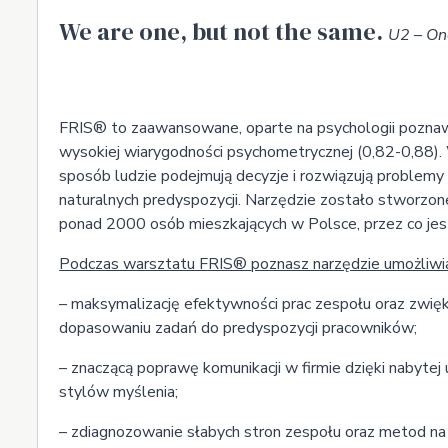
We are one, but not the same.
U2 – 
FRIS® to zaawansowane, oparte na psychologii poznaw
wysokiej wiarygodności psychometrycznej (0,82-0,88).
sposób ludzie podejmują decyzje i rozwiązują problemy
naturalnych predyspozycji. Narzędzie zostało stworz
ponad 2000 osób mieszkających w Polsce, przez co jest
Podczas warsztatu FRIS®
poznasz narzędzie umożliwiaj
– maksymalizację efektywności prac zespołu oraz zwięks
dopasowaniu zadań do predyspozycji pracowników;
– znaczącą poprawę komunikacji w firmie dzięki nabytej
stylów myślenia;
–
zdiagnozowanie słabych stron zespołu oraz metod na u