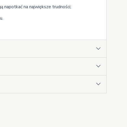
ą napotkać na największe trudności;
u.
l Myślenia oraz formułować komunikaty najbardziej
świat
rzetestują narzędzie zwiększające ich
acja czterech Stylów Myślenia FRIS® pod
ków pod kątem stylów myślenia oraz działania,