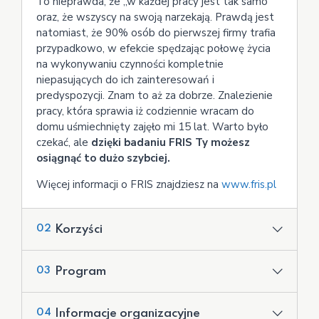
To nieprawda, że „w każdej pracy jest tak samo”
oraz, że wszyscy na swoją narzekają. Prawdą jest
natomiast, że 90% osób do pierwszej firmy trafia
przypadkowo, w efekcie spędzając połowę życia
na wykonywaniu czynności kompletnie
niepasujących do ich zainteresowań i
predyspozycji. Znam to aż za dobrze. Znalezienie
pracy, która sprawia iż codziennie wracam do
domu uśmiechnięty zajęło mi 15 lat. Warto było
czekać, ale
dzięki badaniu FRIS Ty możesz
osiągnąć to dużo szybciej.
Więcej informacji o FRIS znajdziesz na
www.fris.pl
Korzyści
02
Dzięki udziałowi w warsztacie Uczestnicy:
Program
03
poznają Style Myślenia i Działania FRIS®,
1. Style poznawcze, czyli w jaki sposób patrzę
przekonają się w jaki sposób styl działania
Informacje organizacyjne
04
na świat
predysponuje do wykonywania określonych